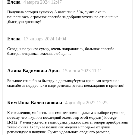
Елена
4 марта 2024 12:47
Получила сегодня сумочку А-валентино 504, сумка очень
понравилась, огромное спасибо за доброжелательное отношение
,быструю доставку!
Елена
17 января 2024 14:04
Сегодня получила сумку, очень понравилась, большое спасибо !
быстрая отправка, вежливое общение!
Алина Вадимовна Адян
15 июня 2023 11:11
Большое спасибо за быструю доставку!сумка красивая.отдельное
спасибо за подарочек в виде ремешка ,очень неожиданно и приятно!
Ким Инна Валентиновна
4 декабря 2022 12:25
К сожалению, мой отзыв не сможет помочь дамам в выборе сумочки,
потому что я купила последний экземпляр этой модели ) Protege
Ц-312. У меня уже есть такая сумка рыжего цвета, теперь приобретена
темно-синяя. В случае появления модели в продаже от души
рекомендую к покупке. Сумка идеального среднего размера,