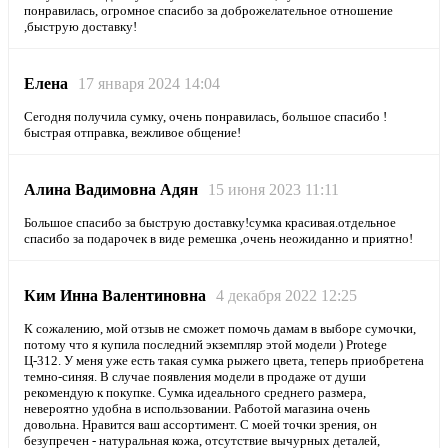
понравилась, огромное спасибо за доброжелательное отношение
,быструю доставку!
Елена
17 января 2024 14:04
Сегодня получила сумку, очень понравилась, большое спасибо !
быстрая отправка, вежливое общение!
Алина Вадимовна Адян
15 июня 2023 11:11
Большое спасибо за быструю доставку!сумка красивая.отдельное
спасибо за подарочек в виде ремешка ,очень неожиданно и приятно!
Ким Инна Валентиновна
4 декабря 2022 12:25
К сожалению, мой отзыв не сможет помочь дамам в выборе сумочки,
потому что я купила последний экземпляр этой модели ) Protege
Ц-312. У меня уже есть такая сумка рыжего цвета, теперь приобретена
темно-синяя. В случае появления модели в продаже от души
рекомендую к покупке. Сумка идеального среднего размера,
невероятно удобна в использовании. Работой магазина очень
довольна. Нравится ваш ассортимент. С моей точки зрения, он
безупречен - натуральная кожа, отсутствие вычурных деталей,