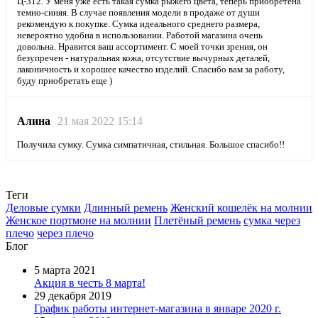
Ц-312. У меня уже есть такая сумка рыжего цвета, теперь приобретена
темно-синяя. В случае появления модели в продаже от души
рекомендую к покупке. Сумка идеального среднего размера,
невероятно удобна в использовании. Работой магазина очень
довольна. Нравится ваш ассортимент. С моей точки зрения, он
безупречен - натуральная кожа, отсутствие вычурных деталей,
лаконичность и хорошее качество изделий. Спасибо вам за работу,
буду приобретать еще )
Алина
21 мая 2022 15:14
Получила сумку. Сумка симпатичная, стильная. Большое спасибо!!
Теги
Деловые сумки
Длинный ремень
Женский кошелёк на молнии
Женское портмоне на молнии
Плетёный ремень
сумка через
плечо
через плечо
Блог
5 марта 2021
Акция в честь 8 марта!
29 декабря 2019
График работы интернет-магазина в январе 2020 г.