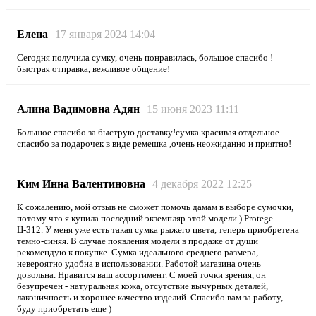
Елена
17 января 2024 14:04
Сегодня получила сумку, очень понравилась, большое спасибо !
быстрая отправка, вежливое общение!
Алина Вадимовна Адян
15 июня 2023 11:11
Большое спасибо за быструю доставку!сумка красивая.отдельное
спасибо за подарочек в виде ремешка ,очень неожиданно и приятно!
Ким Инна Валентиновна
4 декабря 2022 12:25
К сожалению, мой отзыв не сможет помочь дамам в выборе сумочки,
потому что я купила последний экземпляр этой модели ) Protege
Ц-312. У меня уже есть такая сумка рыжего цвета, теперь приобретена
темно-синяя. В случае появления модели в продаже от души
рекомендую к покупке. Сумка идеального среднего размера,
невероятно удобна в использовании. Работой магазина очень
довольна. Нравится ваш ассортимент. С моей точки зрения, он
безупречен - натуральная кожа, отсутствие вычурных деталей,
лаконичность и хорошее качество изделий. Спасибо вам за работу,
буду приобретать еще )