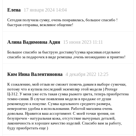
Елена
17 января 2024 14:04
Сегодня получила сумку, очень понравилась, большое спасибо !
быстрая отправка, вежливое общение!
Алина Вадимовна Адян
15 июня 2023 11:11
Большое спасибо за быструю доставку!сумка красивая.отдельное
спасибо за подарочек в виде ремешка ,очень неожиданно и приятно!
Ким Инна Валентиновна
4 декабря 2022 12:25
К сожалению, мой отзыв не сможет помочь дамам в выборе сумочки,
потому что я купила последний экземпляр этой модели ) Protege
Ц-312. У меня уже есть такая сумка рыжего цвета, теперь приобретена
темно-синяя. В случае появления модели в продаже от души
рекомендую к покупке. Сумка идеального среднего размера,
невероятно удобна в использовании. Работой магазина очень
довольна. Нравится ваш ассортимент. С моей точки зрения, он
безупречен - натуральная кожа, отсутствие вычурных деталей,
лаконичность и хорошее качество изделий. Спасибо вам за работу,
буду приобретать еще )